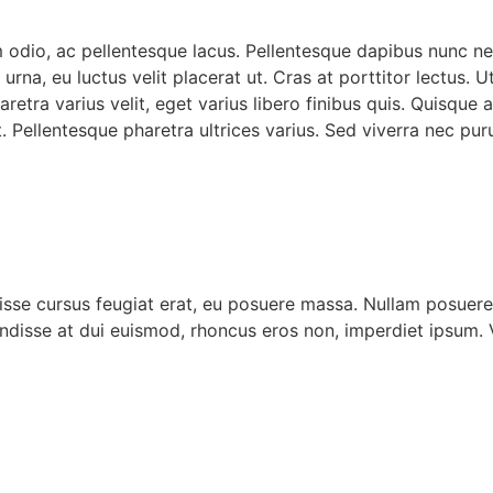
 odio, ac pellentesque lacus. Pellentesque dapibus nunc n
urna, eu luctus velit placerat ut. Cras at porttitor lectus. U
etra varius velit, eget varius libero finibus quis. Quisque a
Pellentesque pharetra ultrices varius. Sed viverra nec puru
isse cursus feugiat erat, eu posuere massa. Nullam posuer
sse at dui euismod, rhoncus eros non, imperdiet ipsum. Ve