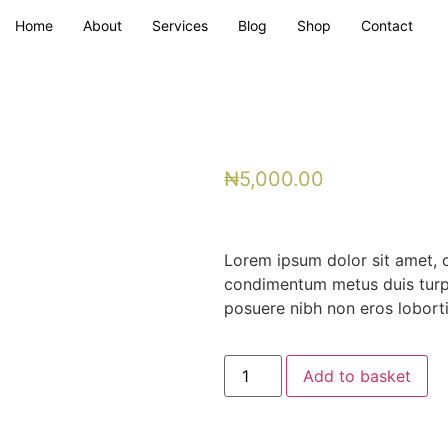
Home
About
Services
Blog
Shop
Contact
₦
5,000.00
Lorem ipsum dolor sit amet, c
condimentum metus duis turpi
posuere nibh non eros lobort
Add to basket